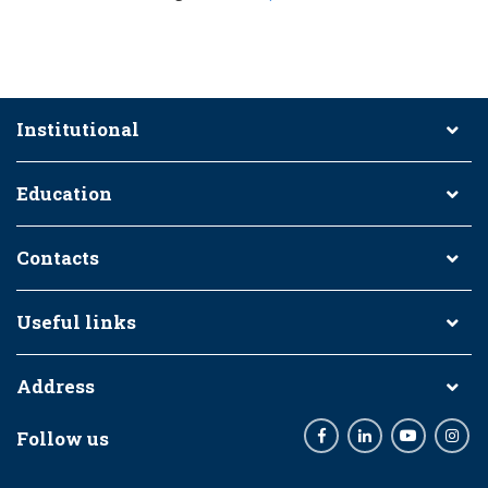
Institutional
Education
Contacts
Useful links
Address
Follow us
Facebook
LinkedIn
Youtube
Inst