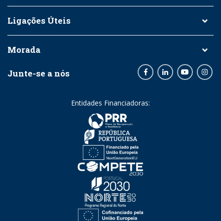
Ligações Úteis
Morada
Junte-se a nós
Facebook
LinkedIn
Youtube
Inst
Entidades Financiadoras: