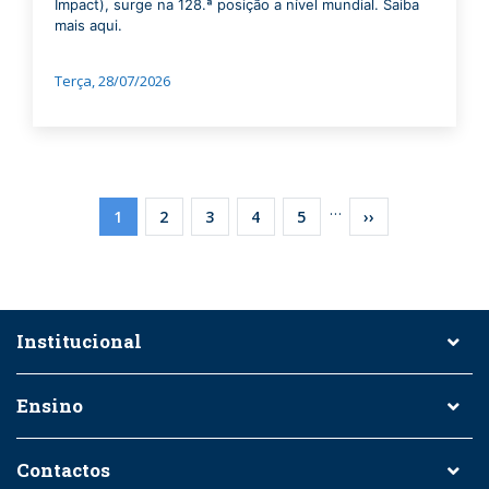
Impact), surge na 128.ª posição a nível mundial. Saiba
mais aqui.
Terça, 28/07/2026
Pagination
…
Current
1
Page
2
Page
3
Page
4
Page
5
Next
››
page
page
Institucional
Ensino
Contactos