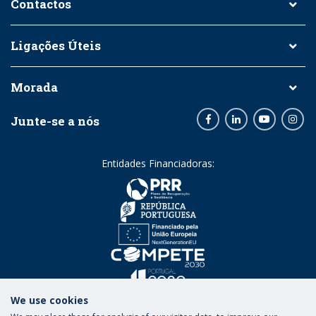
Contactos
Ligações Úteis
Morada
Junte-se a nós
Facebook
LinkedIn
Youtube
Inst
Entidades Financiadoras:
We use cookies