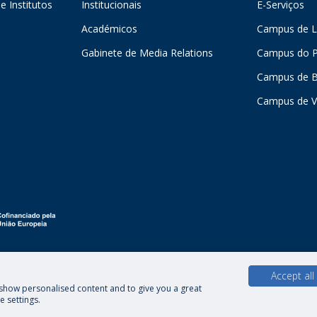
e Institutos
Institucionais
E-Serviços
Académicos
Campus de L
Gabinete de Media Relations
Campus do P
Campus de 
Campus de V
Accept all
, show personalised content and to give you a great
Direitos do Titular dos Dados
 settings.