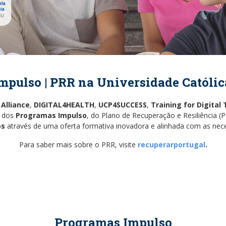
mpulso | PRR na Universidade Católic
 Alliance
,
DIGITAL4HEALTH
,
UCP4SUCCESS
,
Training for Digital
o dos
Programas Impulso
, do Plano de Recuperação e Resiliência (
os
através de uma oferta formativa inovadora e alinhada com as nec
Para saber mais sobre o PRR, visite
recuperarportugal
.
Programas Impulso