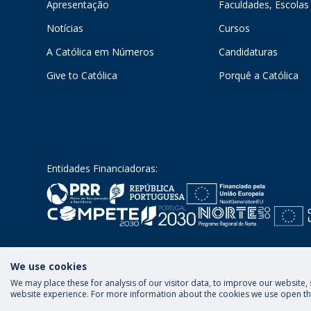
Apresentação
Faculdades, Escolas 
Notícias
Cursos
A Católica em Números
Candidaturas
Give to Católica
Porquê a Católica
Entidades Financiadoras:
We use cookies
We may place these for analysis of our visitor data, to improve our website
Termos & Condições
Política de Privacidade
website experience. For more information about the cookies we use open the