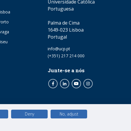
Universidade Católica
Portuguesa
isboa
orto
Palma de Cima
1649-023 Lisboa
Braga
Portugal
iseu
Email
info@ucp.pt
Phone
(+351) 217 214 000
Junte-se a nós
Facebook
LinkedIn
Youtube
Instagram
Deny
No, adjust
© 2026 Universidade Católica Portuguesa