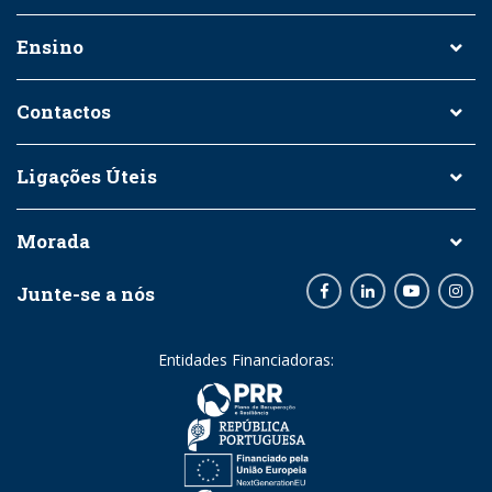
Ensino
Contactos
Ligações Úteis
Morada
Junte-se a nós
Facebook
LinkedIn
Youtube
Inst
Entidades Financiadoras: