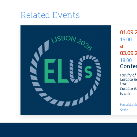
Related Events
01.09.
15:00
a
03.09.
18:00
Confe
Faculty of
Católica R
Law
Católica G
Events
Faculdade
Sede