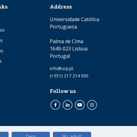
nks
Address
Universidade Católica
Portuguesa
us
us
Palma de Cima
1649-023 Lisboa
us
Portugal
s
Email
info@ucp.pt
Phone
(+351) 217 214 000
Follow us
Facebook
LinkedIn
Youtube
Instagram
Deny
No, adjust