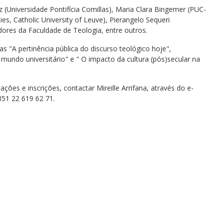
z (Universidade Pontifícia Comillas), Maria Clara Bingemer (PUC-
es, Catholic University of Leuve), Pierangelo Sequeri
adores da Faculdade de Teologia, entre outros.
 "A pertinência pública do discurso teológico hoje",
 mundo universitário" e " O impacto da cultura (pós)secular na
ações e inscrições, contactar Mireille Arrifana, através do e-
351 22 619 62 71.