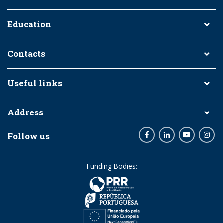
Education
Contacts
Useful links
Address
Follow us
Facebook
LinkedIn
Youtube
Inst
Funding Bodies: