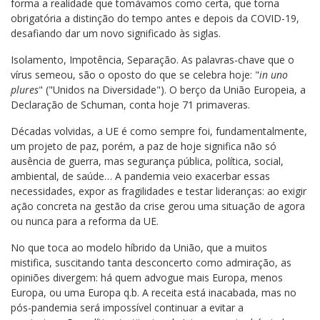
forma a realidade que tomávamos como certa, que torna
obrigatória a distinção do tempo antes e depois da COVID-19,
desafiando dar um novo significado às siglas.
Isolamento, Impotência, Separação. As palavras-chave que o
vírus semeou, são o oposto do que se celebra hoje: "
in uno
plures
" ("Unidos na Diversidade"). O berço da União Europeia, a
Declaração de Schuman, conta hoje 71 primaveras.
Décadas volvidas, a UE é como sempre foi, fundamentalmente,
um projeto de paz, porém, a paz de hoje significa não só
ausência de guerra, mas segurança pública, política, social,
ambiental, de saúde… A pandemia veio exacerbar essas
necessidades, expor as fragilidades e testar lideranças: ao exigir
ação concreta na gestão da crise gerou uma situação de agora
ou nunca para a reforma da UE.
No que toca ao modelo híbrido da União, que a muitos
mistifica, suscitando tanta desconcerto como admiração, as
opiniões divergem: há quem advogue mais Europa, menos
Europa, ou uma Europa q.b. A receita está inacabada, mas no
pós-pandemia será impossível continuar a evitar a