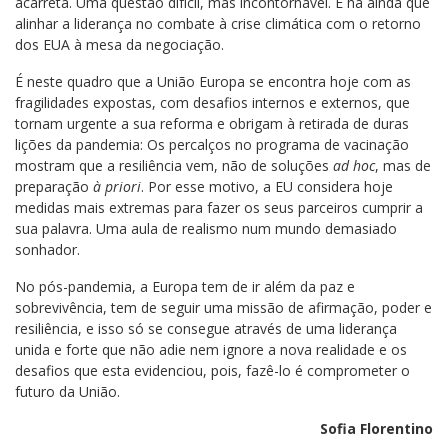
acarreta. Uma questão difícil, mas incontornável. E há ainda que
alinhar a liderança no combate à crise climática com o retorno
dos EUA à mesa da negociação.
É neste quadro que a União Europa se encontra hoje com as
fragilidades expostas, com desafios internos e externos, que
tornam urgente a sua reforma e obrigam à retirada de duras
lições da pandemia: Os percalços no programa de vacinação
mostram que a resiliência vem, não de soluções
ad hoc
, mas de
preparação
à priori
. Por esse motivo, a EU considera hoje
medidas mais extremas para fazer os seus parceiros cumprir a
sua palavra. Uma aula de realismo num mundo demasiado
sonhador.
No pós-pandemia, a Europa tem de ir além da paz e
sobrevivência, tem de seguir uma missão de afirmação, poder e
resiliência, e isso só se consegue através de uma liderança
unida e forte que não adie nem ignore a nova realidade e os
desafios que esta evidenciou, pois, fazê-lo é comprometer o
futuro da União.
Sofia Florentino