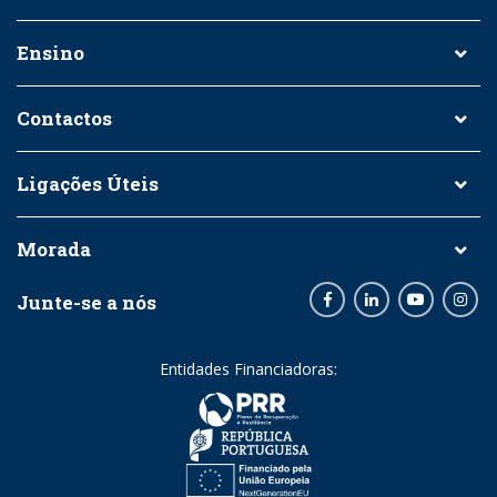
Ensino
Contactos
Ligações Úteis
Morada
Junte-se a nós
Facebook
LinkedIn
Youtube
Inst
Entidades Financiadoras: