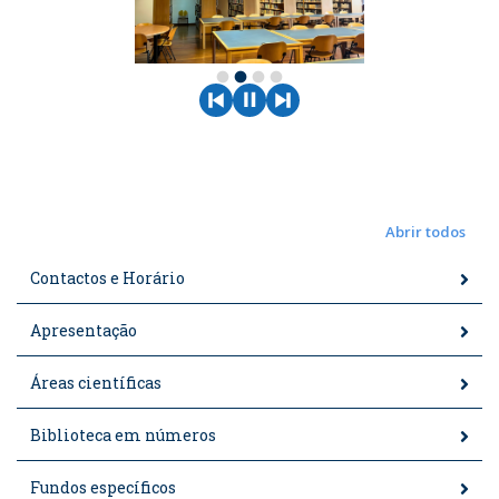
fiber_manual_record
fiber_manual_record
fiber_manual_record
fiber_manual_record
Abrir todos
Contactos e Horário
Apresentação
Áreas científicas
Biblioteca em números
Fundos específicos