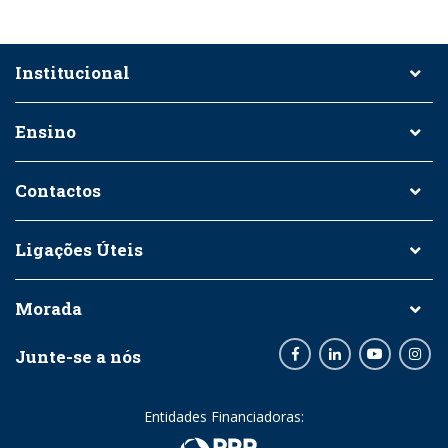
Institucional
Ensino
Contactos
Ligações Úteis
Morada
Junte-se a nós
Facebook
LinkedIn
Youtube
Inst
Entidades Financiadoras: