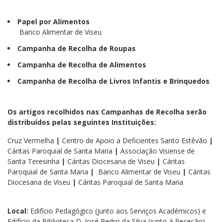
Papel por Alimentos
Banco Alimentar de Viseu
Campanha de Recolha de Roupas
Campanha de Recolha de Alimentos
Campanha de Recolha de Livros Infantis e Brinquedos
Os artigos recolhidos nas Campanhas de Recolha serão
distribuídos pelas seguintes Instituições:
Cruz Vermelha
|
Centro de Apoio a Deficientes Santo Estêvão
|
Cáritas Paroquial de Santa Maria
|
Associação Visiense de
Santa Teresinha
|
Cáritas Diocesana de Viseu
|
Cáritas
Paroquial de Santa Maria
|
Banco Alimentar de Viseu
|
Cáritas
Diocesana de Viseu
|
Cáritas Paroquial de Santa Maria
Local:
Edifício Pedagógico (junto aos Serviços Académicos) e
Edifício da Biblioteca D. José Pedro da Silva (junto à Receção)