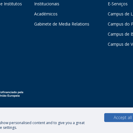
e Institutos
Institucionais
E-Serviços
Académicos
Campus de L
Gabinete de Media Relations
Campus do P
Campus de 
Campus de V
Accept all
, show personalised content and to give you a great
Direitos do Titular dos Dados
 settings.