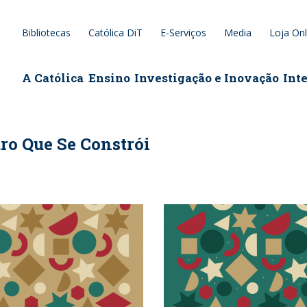
Bibliotecas
Católica DiT
E-Serviços
Media
Loja Onl
epage
A Católica
Ensino
Investigação e Inovação
Int
ro Que Se Constrói