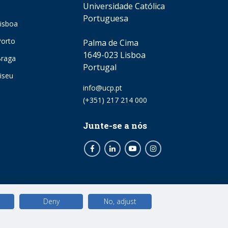
Universidade Católica
Portuguesa
isboa
orto
Palma de Cima
1649-023 Lisboa
Braga
Portugal
iseu
Email
info@ucp.pt
Phone
(+351) 217 214 000
Junte-se a nós
Facebook
LinkedIn
Youtube
Instagram
Deny
No, adjust
© 2026 Universidade Católica Portuguesa