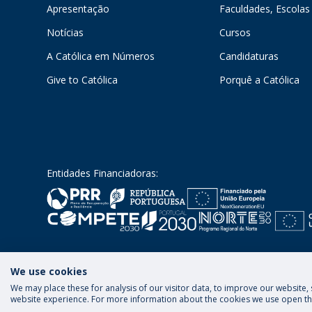
Apresentação
Faculdades, Escolas 
Notícias
Cursos
A Católica em Números
Candidaturas
Give to Católica
Porquê a Católica
Entidades Financiadoras:
We use cookies
We may place these for analysis of our visitor data, to improve our website
Termos & Condições
Política de Privacidade
website experience. For more information about the cookies we use open the