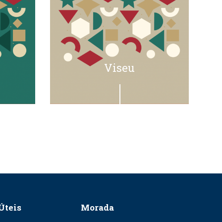
Viseu
Úteis
Morada