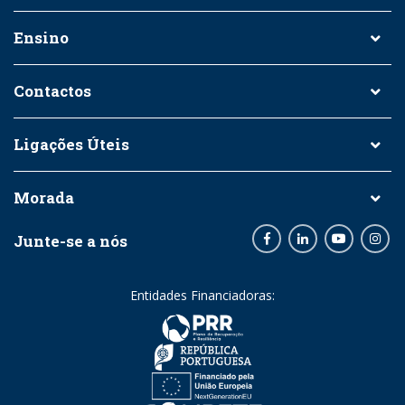
Ensino
Contactos
Ligações Úteis
Morada
Junte-se a nós
Facebook
LinkedIn
Youtube
Inst
Entidades Financiadoras: