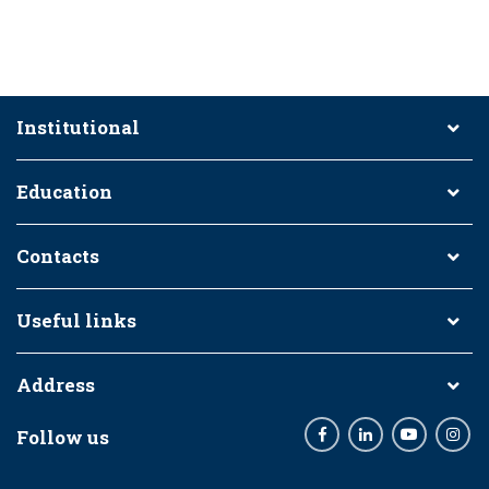
Institutional
Education
Contacts
Useful links
Address
Follow us
Facebook
LinkedIn
Youtube
Inst