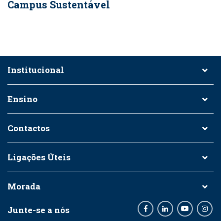
Campus Sustentável
Institucional
Ensino
Contactos
Ligações Úteis
Morada
Junte-se a nós
Facebook
LinkedIn
Youtube
Inst