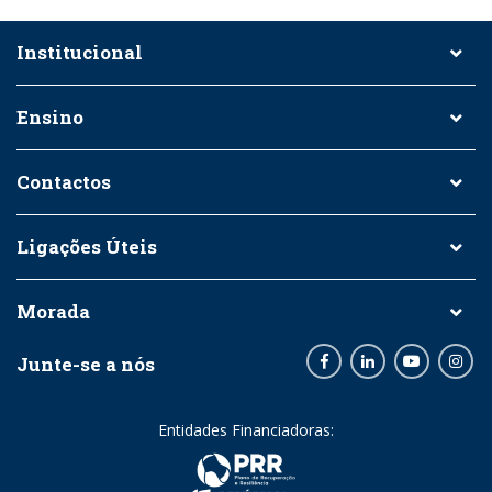
Institucional
Ensino
Contactos
Ligações Úteis
Morada
Junte-se a nós
Facebook
LinkedIn
Youtube
Inst
Entidades Financiadoras: