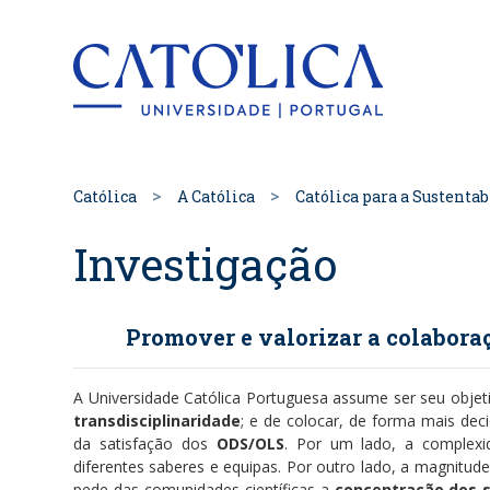
Back to hom
Católica
A Católica
Católica para a Sustenta
Investigação
Promover e valorizar a colabora
A Universidade Católica Portuguesa assume ser seu objeti
transdisciplinaridade
; e de colocar, de forma mais deci
da satisfação dos
ODS/OLS
. Por um lado, a complexi
diferentes saberes e equipas. Por outro lado, a magnitud
pede das comunidades científicas a
concentração dos 