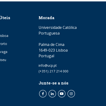
Úteis
Morada
Universidade Católica
Portuguesa
isboa
orto
Palma de Cima
1649-023 Lisboa
Braga
Portugal
iseu
Email
info@ucp.pt
Phone
(+351) 217 214 000
Junte-se a nós
Facebook
LinkedIn
Youtube
Instagram