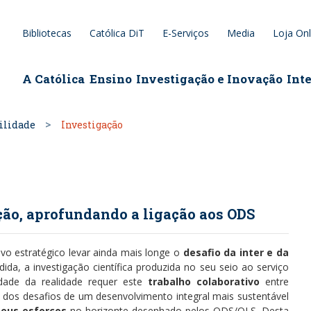
Bibliotecas
Católica DiT
E-Serviços
Media
Loja Onl
epage
A Católica
Ensino
Investigação e Inovação
Int
bilidade
Investigação
ção, aprofundando a ligação aos ODS
vo estratégico levar ainda mais longe o
desafio da inter e da
dida, a investigação científica produzida no seu seio ao serviço
dade da realidade requer este
trabalho colaborativo
entre
e dos desafios de um desenvolvimento integral mais sustentável
seus esforços
no horizonte desenhado pelos ODS/OLS. Desta