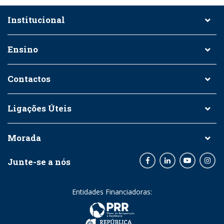
Institucional
Ensino
Contactos
Ligações Úteis
Morada
Junte-se a nós
Facebook
LinkedIn
Youtube
Inst
Entidades Financiadoras: