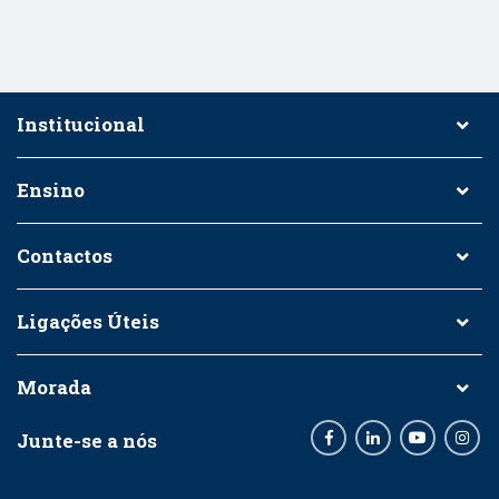
Institucional
Ensino
Contactos
Ligações Úteis
Morada
Junte-se a nós
Facebook
LinkedIn
Youtube
Inst