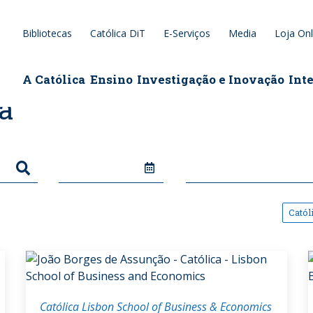
Bibliotecas
Católica DiT
E-Serviços
Media
Loja Onl
epage
A Católica
Ensino
Investigação e Inovação
Int
a
Catól
Católica Lisbon School of Business & Economics