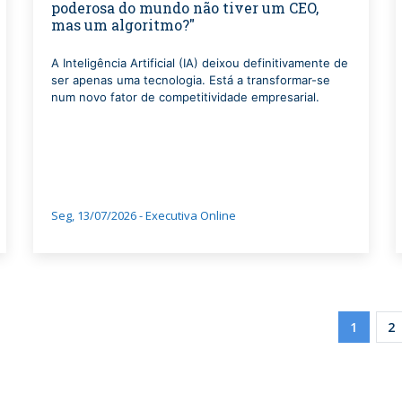
poderosa do mundo não tiver um CEO,
mas um algoritmo?"
A Inteligência Artificial (IA) deixou definitivamente de
ser apenas uma tecnologia. Está a transformar-se
num novo fator de competitividade empresarial.
Seg, 13/07/2026 - Executiva Online
Paginati
Current
1
P
2
page