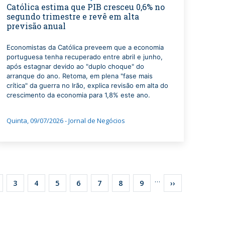
Católica estima que PIB cresceu 0,6% no
segundo trimestre e revê em alta
previsão anual
Economistas da Católica preveem que a economia
portuguesa tenha recuperado entre abril e junho,
após estagnar devido ao "duplo choque" do
arranque do ano. Retoma, em plena "fase mais
crítica" da guerra no Irão, explica revisão em alta do
crescimento da economia para 1,8% este ano.
Quinta, 09/07/2026 - Jornal de Negócios
on
…
age
Page
3
Page
4
Page
5
Page
6
Page
7
Page
8
Page
9
Next
››
page