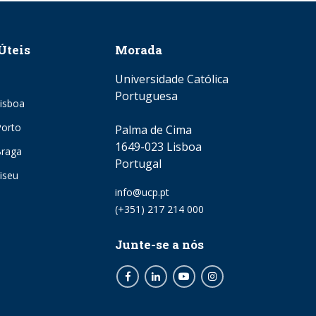
Úteis
Morada
Universidade Católica
Portuguesa
isboa
orto
Palma de Cima
1649-023 Lisboa
Braga
Portugal
iseu
Email
info@ucp.pt
Phone
(+351) 217 214 000
Junte-se a nós
Facebook
LinkedIn
Youtube
Instagram