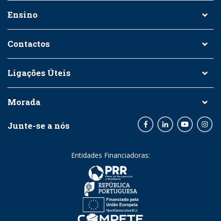
Ensino
Contactos
Ligações Úteis
Morada
Junte-se a nós
Facebook
LinkedIn
Youtube
Inst
Entidades Financiadoras: