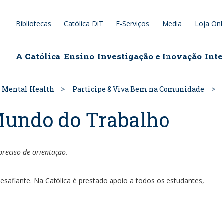
Bibliotecas
Católica DiT
E-Serviços
Media
Loja Onl
epage
A Católica
Ensino
Investigação e Inovação
Int
 Mental Health
Participe & Viva Bem na Comunidade
Mundo do Trabalho
reciso de orientação.
esafiante. Na Católica é prestado apoio a todos os estudantes,