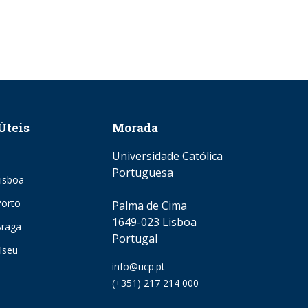
Úteis
Morada
Universidade Católica
Portuguesa
isboa
orto
Palma de Cima
1649-023 Lisboa
Braga
Portugal
iseu
Email
info@ucp.pt
Phone
(+351) 217 214 000