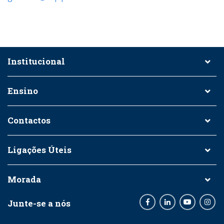
Institucional
Ensino
Contactos
Ligações Úteis
Morada
Junte-se a nós
Facebook
LinkedIn
Youtube
Inst