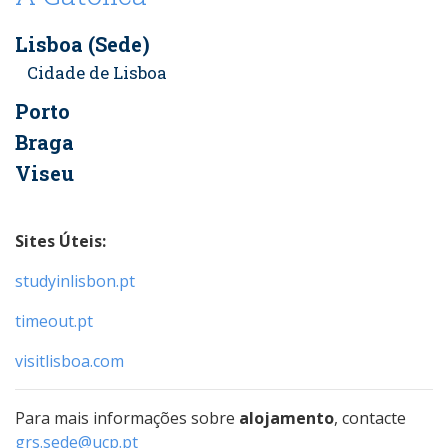
Lisboa (Sede)
Cidade de Lisboa
Porto
Braga
Viseu
Sites Úteis:
studyinlisbon.pt
timeout.pt
visitlisboa.com
Para mais informações sobre
alojamento
, contacte
grs.sede@ucp.pt