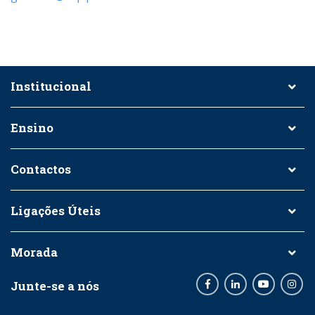
Institucional
Ensino
Contactos
Ligações Úteis
Morada
Junte-se a nós
Facebook
LinkedIn
Youtube
Inst