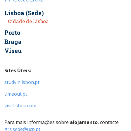
Lisboa (Sede)
Cidade de Lisboa
Porto
Braga
Viseu
Sites Úteis:
studyinlisbon.pt
timeout.pt
visitlisboa.com
Para mais informações sobre
alojamento
, contacte
grs.sede@ucp.pt