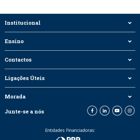
Institucional
Ensino
Contactos
Ligações Úteis
Morada
Junte-se a nós
Facebook
LinkedIn
Youtube
Inst
Entidades Financiadoras: