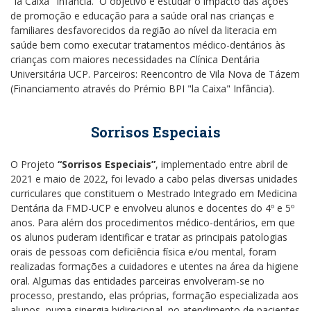
"la Caixa" Infância. O objetivo é estudar o impacto das ações
de promoção e educação para a saúde oral nas crianças e
familiares desfavorecidos da região ao nível da literacia em
saúde bem como executar tratamentos médico-dentários às
crianças com maiores necessidades na Clínica Dentária
Universitária UCP. Parceiros: Reencontro de Vila Nova de Tázem
(Financiamento através do Prémio BPI "la Caixa" Infância).
Sorrisos Especiais
O Projeto
“Sorrisos Especiais”
, implementado entre abril de
2021 e maio de 2022, foi levado a cabo pelas diversas unidades
curriculares que constituem o Mestrado Integrado em Medicina
Dentária da FMD-UCP e envolveu alunos e docentes do 4º e 5º
anos. Para além dos procedimentos médico-dentários, em que
os alunos puderam identificar e tratar as principais patologias
orais de pessoas com deficiência física e/ou mental, foram
realizadas formações a cuidadores e utentes na área da higiene
oral. Algumas das entidades parceiras envolveram-se no
processo, prestando, elas próprias, formação especializada aos
alunos, numa sinergia bidirecional, no atendimento de pacientes