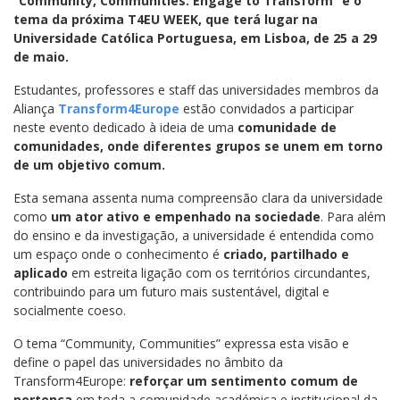
“Community, Communities: Engage to Transform” é o
tema da próxima T4EU WEEK, que terá lugar na
Universidade Católica Portuguesa, em Lisboa, de 25 a 29
de maio.
Estudantes, professores e staff das universidades membros da
Aliança
Transform4Europe
estão convidados a participar
neste evento dedicado à ideia de uma
comunidade de
comunidades, onde diferentes grupos se unem em torno
de um objetivo comum.
Esta semana assenta numa compreensão clara da universidade
como
um ator ativo e empenhado na sociedade
. Para além
do ensino e da investigação, a universidade é entendida como
um espaço onde o conhecimento é
criado, partilhado e
aplicado
em estreita ligação com os territórios circundantes,
contribuindo para um futuro mais sustentável, digital e
socialmente coeso.
O tema “Community, Communities” expressa esta visão e
define o papel das universidades no âmbito da
Transform4Europe:
reforçar um sentimento comum de
pertença
em toda a comunidade académica e institucional da