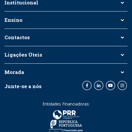
Institucional
Ensino
Contactos
Ligações Úteis
Morada
Junte-se a nós
Facebook
LinkedIn
Youtube
Inst
Entidades Financiadoras: