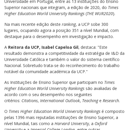
Universidade em Portugal, entre as 13 instituições do Ensino
Superior nacionais que integram, a edição de 2020, do
Times
Higher Education World University Rankings
(
THE WUR2020
).
Na mais recente edição deste
ranking
, a UCP sobe 300
lugares, ocupando agora a posição 351 a nível Mundial, com
destaque para o desempenho em investigação e impacto.
A
Reitora da UCP, Isabel Capeloa Gil
, destaca: "Este
resultado demonstra a competitividade da estratégia de I&D da
Universidade Católica e também o valor do sistema científico
Nacional. Sobretudo trata-se do reconhecimento do trabalho
notável da comunidade académica da UCP."
As Instituições de Ensino Superior que participam no
Times
Higher Education World University Rankings
são avaliadas de
acordo com o seu desempenho nos seguintes
critérios:
Citations
,
International Outlook
,
Teaching
e
Research
.
O
Times Higher Education World University Rankings
é composto
pelas 1396 mais reputadas instituições de Ensino Superior, a
nível Mundial, tais como a
Harvard University
, a
Oxford
University
e a
Imperial College London
, entre outras.