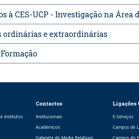
os à CES-UCP - Investigação na Área 
ordinárias e extraordinárias
/Formação
Contactos
Ligações 
e Institutos
Institucionais
E-Serviços
Académicos
Campus de L
Gabinete de Media Relations
Campus do P