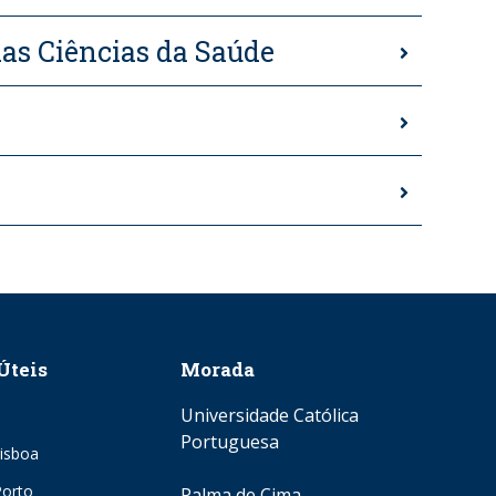
das Ciências da Saúde
Úteis
Morada
Universidade Católica
Portuguesa
isboa
orto
Palma de Cima