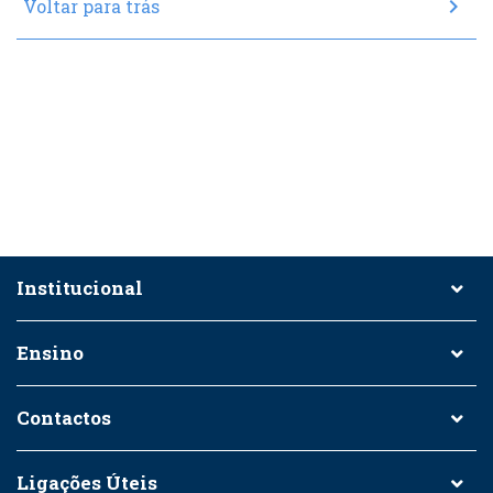
chevron_right
Voltar para trás
Institucional
Ensino
Contactos
Ligações Úteis