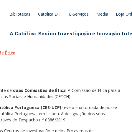
Bibliotecas
Católica DiT
E-Serviços
Media
Loja Onl
epage
A Católica
Ensino
Investigação e Inovação
Int
e Ética
ente de
duas Comissões de Ética
. A Comissão de Ética para a
ncias Sociais e Humanidades (CETCH).
atólica Portuguesa (CES-UCP)
teve a sua tomada de posse
 Católica Portuguesa, em Lisboa. A designação dos seus
ravés do Despacho n.º 0386/2019.
os Centros de Investigação e pelos Programas de