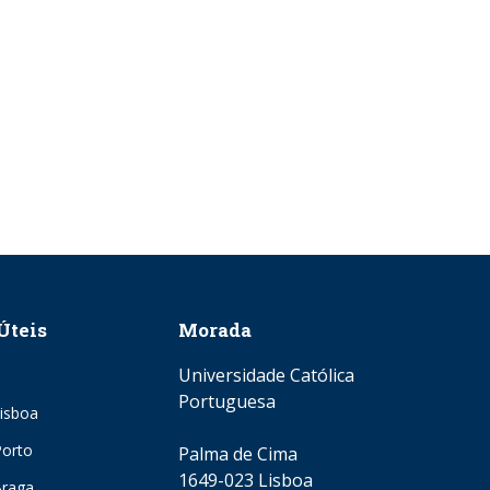
Úteis
Morada
Universidade Católica
Portuguesa
isboa
orto
Palma de Cima
1649-023 Lisboa
Braga