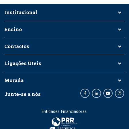
Institucional
Ensino
Contactos
Ligações Úteis
Morada
Junte-se a nós
Facebook
LinkedIn
Youtube
Inst
Entidades Financiadoras: