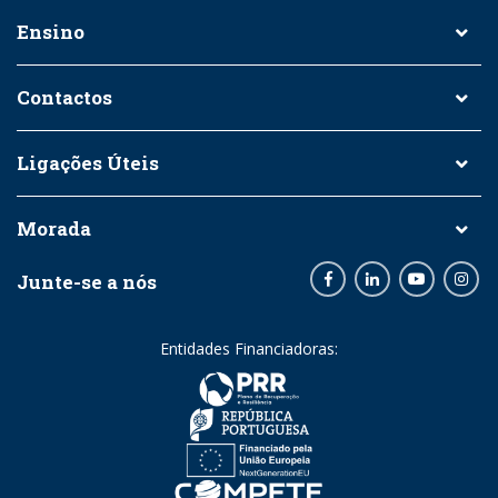
Ensino
Contactos
Ligações Úteis
Morada
Junte-se a nós
Facebook
LinkedIn
Youtube
Inst
Entidades Financiadoras: