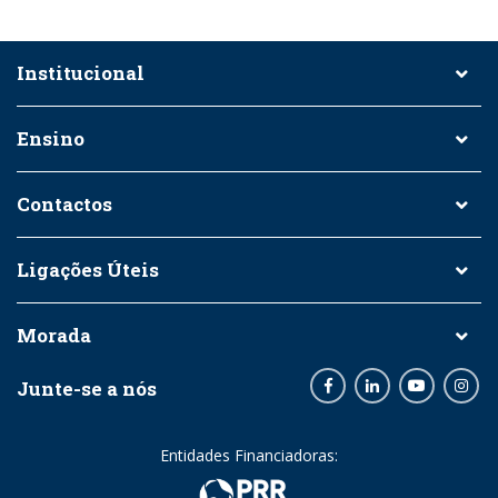
Institucional
Ensino
Contactos
Ligações Úteis
Morada
Junte-se a nós
Facebook
LinkedIn
Youtube
Inst
Entidades Financiadoras: