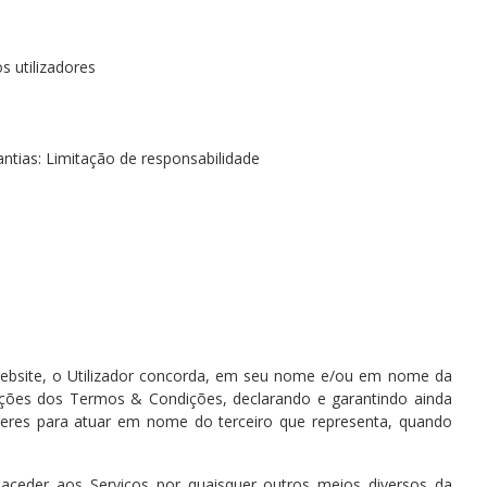
s utilizadores
ntias: Limitação de responsabilidade
do website, o Utilizador concorda, em seu nome e/ou em nome da
sições dos Termos & Condições, declarando e garantindo ainda
deres para atuar em nome do terceiro que representa, quando
 aceder aos Serviços por quaisquer outros meios diversos da