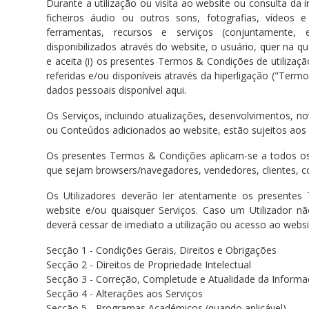
Durante a utilização ou visita ao website ou consulta da i
ficheiros áudio ou outros sons, fotografias, vídeos
ferramentas, recursos e serviços (conjuntamente,
disponibilizados através do website, o usuário, quer na qu
e aceita (i) os presentes Termos & Condições de utilização
referidas e/ou disponíveis através da hiperligação ("Termo
dados pessoais disponível aqui.
Os Serviços, incluindo atualizações, desenvolvimentos, 
ou Conteúdos adicionados ao website, estão sujeitos ao
Os presentes Termos & Condições aplicam-se a todos os 
que sejam browsers/navegadores, vendedores, clientes, 
Os Utilizadores deverão ler atentamente os presente
website e/ou quaisquer Serviços. Caso um Utilizador 
deverá cessar de imediato a utilização ou acesso ao websi
Secção 1 - Condições Gerais, Direitos e Obrigações
Secção 2 - Direitos de Propriedade Intelectual
Secção 3 - Correção, Completude e Atualidade da Inform
Secção 4 - Alterações aos Serviços
Secção 5 - Programas Académicos (quando aplicável)