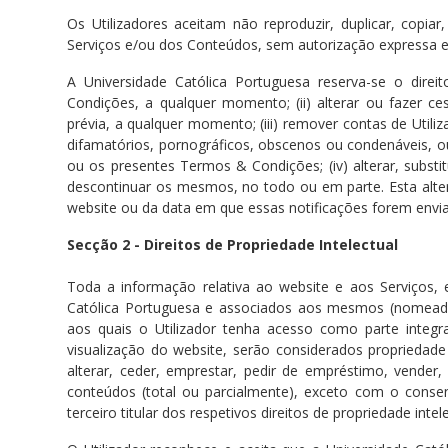
Os Utilizadores aceitam não reproduzir, duplicar, copia
Serviços e/ou dos Conteúdos, sem autorização expressa e 
A Universidade Católica Portuguesa reserva-se o direi
Condições, a qualquer momento; (ii) alterar ou fazer c
prévia, a qualquer momento; (iii) remover contas de Utili
difamatórios, pornográficos, obscenos ou condenáveis, ou
ou os presentes Termos & Condições; (iv) alterar, substi
descontinuar os mesmos, no todo ou em parte. Esta alter
website ou da data em que essas notificações forem envi
Secção 2 - Direitos de Propriedade Intelectual
Toda a informação relativa ao website e aos Serviços,
Católica Portuguesa e associados aos mesmos (nomeadam
aos quais o Utilizador tenha acesso como parte integra
visualização do website, serão considerados propriedade
alterar, ceder, emprestar, pedir de empréstimo, vender,
conteúdos (total ou parcialmente), exceto com o conse
terceiro titular dos respetivos direitos de propriedade inte