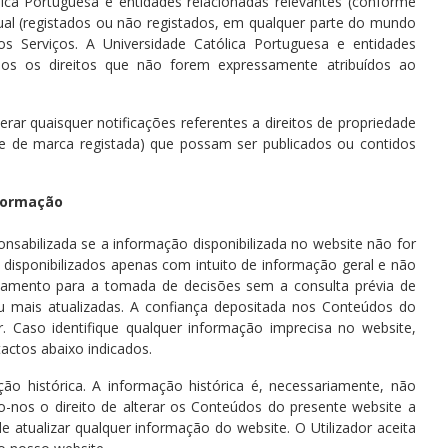
lica Portuguesa e entidades relacionadas relevantes (conforme
ctual (registados ou não registados, em qualquer parte do mundo
os Serviços. A Universidade Católica Portuguesa e entidades
odos os direitos que não forem expressamente atribuídos ao
erar quaisquer notificações referentes a direitos de propriedade
tor e de marca registada) que possam ser publicados ou contidos
nformação
nsabilizada se a informação disponibilizada no website não for
 disponibilizados apenas com intuito de informação geral e não
damento para a tomada de decisões sem a consulta prévia de
u mais atualizadas. A confiança depositada nos Conteúdos do
or. Caso identifique qualquer informação imprecisa no website,
actos abaixo indicados.
o histórica. A informação histórica é, necessariamente, não
o-nos o direito de alterar os Conteúdos do presente website a
atualizar qualquer informação do website. O Utilizador aceita