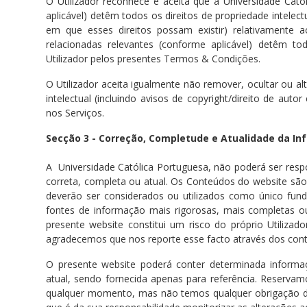
O Utilizador reconhece e aceita que a Universidade Cató
aplicável) detêm todos os direitos de propriedade intele
em que esses direitos possam existir) relativamente a
relacionadas relevantes (conforme aplicável) detêm t
Utilizador pelos presentes Termos & Condições.
O Utilizador aceita igualmente não remover, ocultar ou alt
intelectual (incluindo avisos de copyright/direito de au
nos Serviços.
Secção 3 - Correção, Completude e Atualidade da I
A Universidade Católica Portuguesa, não poderá ser respo
correta, completa ou atual. Os Conteúdos do website são
deverão ser considerados ou utilizados como único fun
fontes de informação mais rigorosas, mais completas o
presente website constitui um risco do próprio Utilizad
agradecemos que nos reporte esse facto através dos cont
O presente website poderá conter determinada informaçã
atual, sendo fornecida apenas para referência. Reservam
qualquer momento, mas não temos qualquer obrigação de 