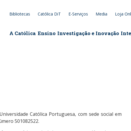
Bibliotecas
Católica DiT
E-Serviços
Media
Loja Onl
epage
A Católica
Ensino
Investigação e Inovação
Int
Universidade Católica Portuguesa, com sede social em
número 501082522.