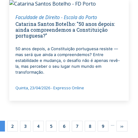
Faculdade de Direito - Escola do Porto
Catarina Santos Botelho: "50 anos depois:
ainda compreendemos a Constituição
portuguesa?"
50 anos depois, a Constituição portuguesa resiste —
mas será que ainda a compreendemos? Entre
estabilidade e mudança, o desafio não é apenas revê-
la, mas perceber o seu lugar num mundo em
transformação.
Quinta, 23/04/2026 - Expresso Online
gination
…
Current
1
Page
2
Page
3
Page
4
Page
5
Page
6
Page
7
Page
8
Page
9
Next
››
page
page