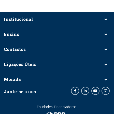
Institucional
Ensino
Contactos
Ligações Úteis
Morada
Junte-se a nós
Facebook
LinkedIn
Youtube
Inst
Entidades Financiadoras: