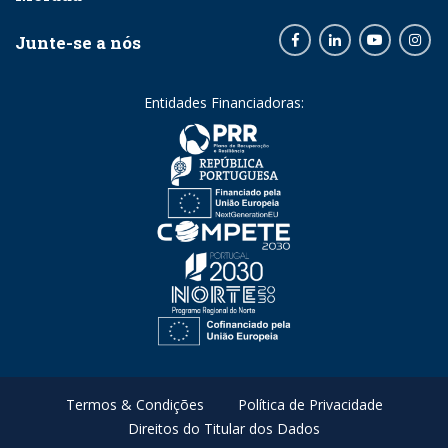
Junte-se a nós
Facebook
LinkedIn
Youtube
Inst
Entidades Financiadoras:
Termos & Condições
Política de Privacidade
Direitos do Titular dos Dados