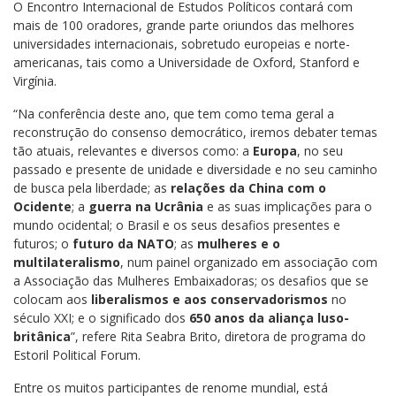
O Encontro Internacional de Estudos Políticos contará com
mais de 100 oradores, grande parte oriundos das melhores
universidades internacionais, sobretudo europeias e norte-
americanas, tais como a Universidade de Oxford, Stanford e
Virgínia.
“Na conferência deste ano, que tem como tema geral a
reconstrução do consenso democrático, iremos debater temas
tão atuais, relevantes e diversos como: a
Europa
, no seu
passado e presente de unidade e diversidade e no seu caminho
de busca pela liberdade; as
relações da China com o
Ocidente
; a
guerra na Ucrânia
e as suas implicações para o
mundo ocidental; o Brasil e os seus desafios presentes e
futuros; o
futuro da NATO
; as
mulheres e o
multilateralismo
, num painel organizado em associação com
a Associação das Mulheres Embaixadoras; os desafios que se
colocam aos
liberalismos e aos conservadorismos
no
século XXI; e o significado dos
650 anos da aliança luso-
britânica
”, refere Rita Seabra Brito, diretora de programa do
Estoril Political Forum.
Entre os muitos participantes de renome mundial, está