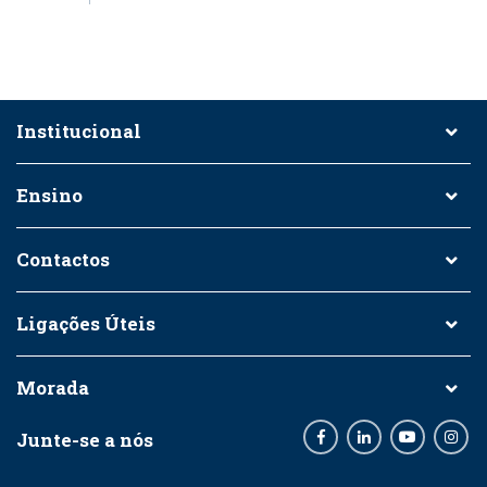
Institucional
Ensino
Contactos
Ligações Úteis
Morada
Junte-se a nós
Facebook
LinkedIn
Youtube
Inst