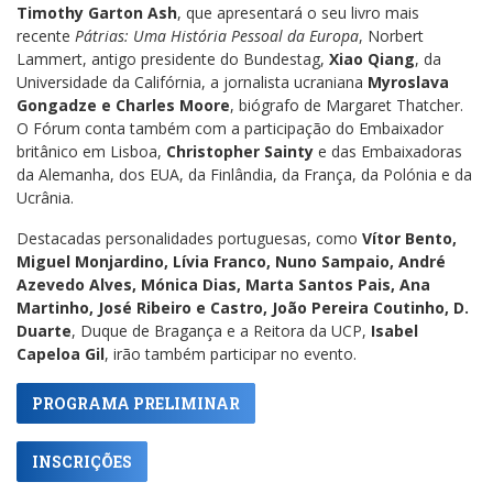
Timothy Garton Ash
, que apresentará o seu livro mais
recente
Pátrias: Uma História Pessoal da Europa
, Norbert
Lammert, antigo presidente do Bundestag,
Xiao Qiang
, da
Universidade da Califórnia, a jornalista ucraniana
Myroslava
Gongadze e Charles Moore
, biógrafo de Margaret Thatcher.
O Fórum conta também com a participação do Embaixador
britânico em Lisboa,
Christopher Sainty
e das Embaixadoras
da Alemanha, dos EUA, da Finlândia, da França, da Polónia e da
Ucrânia.
Destacadas personalidades portuguesas, como
Vítor Bento,
Miguel Monjardino, Lívia Franco, Nuno Sampaio, André
Azevedo Alves, Mónica Dias, Marta Santos Pais, Ana
Martinho, José Ribeiro e Castro, João Pereira Coutinho, D.
Duarte
, Duque de Bragança e a Reitora da UCP,
Isabel
Capeloa Gil
, irão também participar no evento.
PROGRAMA PRELIMINAR
INSCRIÇÕES