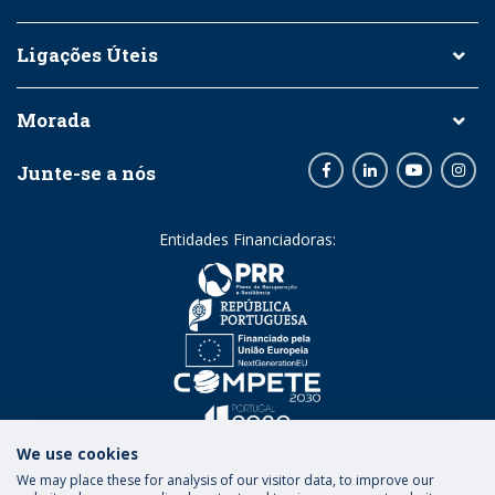
Ligações Úteis
Morada
Junte-se a nós
Facebook
LinkedIn
Youtube
Inst
Entidades Financiadoras:
We use cookies
We may place these for analysis of our visitor data, to improve our