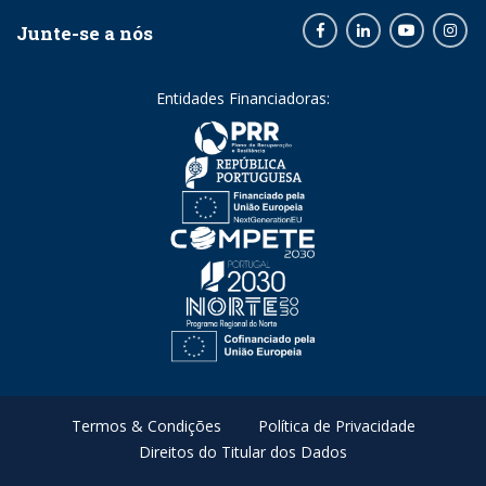
Junte-se a nós
Facebook
LinkedIn
Youtube
Inst
Entidades Financiadoras:
Termos & Condições
Política de Privacidade
Direitos do Titular dos Dados