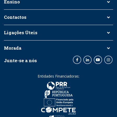
Ensino
Contactos
Ligações Úteis
Morada
Junte-se a nós
Facebook
LinkedIn
Youtube
Inst
Entidades Financiadoras: