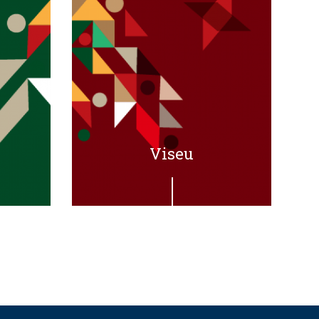
Viseu