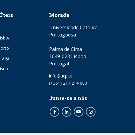
Úteis
Morada
Universidade Católica
Portuguesa
isboa
orto
Palma de Cima
1649-023 Lisboa
Braga
Portugal
iseu
Email
info@ucp.pt
Phone
(+351) 217 214 000
Junte-se a nós
Facebook
LinkedIn
Youtube
Instagram