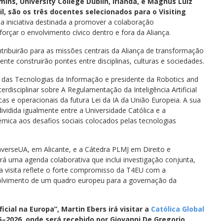
mins, University College Dublin, Irlanda, e Magnus Luiz
l, são os três docentes selecionados para o Visiting
 iniciativa destinada a promover a colaboração
eforçar o envolvimento cívico dentro e fora da Aliança.
tribuirão para as missões centrais da Aliança de transformação
mente construirão pontes entre disciplinas, culturas e sociedades.
o das Tecnologias da Informação e presidente da Robotics and
terdisciplinar sobre A Regulamentação da Inteligência Artificial
cas e operacionais da futura Lei da IA da União Europeia. A sua
dividida igualmente entre a Universidade Católica e a
adémica aos desafios sociais colocados pelas tecnologias
erseUA, em Alicante, e a Cátedra PLMJ em Direito e
rá uma agenda colaborativa que inclui investigação conjunta,
a visita reflete o forte compromisso da T4EU com a
volvimento de um quadro europeu para a governação da
cial na Europa”, Martin Ebers irá visitar a
Católica Global
2026, onde será recebido por Giovanni De Gregorio,