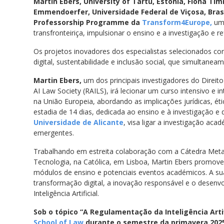
Martin Ebers, University of Tartu, Estónia, Fiona Tim
Emmendoerfer, Universidade Federal de Viçosa, Brasi
Professorship Programme da
Transform4Europe,
uma
transfronteiriça, impulsionar o ensino e a investigação e r
Os projetos inovadores dos especialistas selecionados con
digital, sustentabilidade e inclusão social, que simultanea
Martin Ebers,
um dos principais investigadores do Direit
AI Law Society (RAILS), irá lecionar um curso intensivo e in
na União Europeia, abordando as implicações jurídicas, éti
estadia de 14 dias, dedicada ao ensino e à investigação e 
Universidade de Alicante
, visa ligar a investigação ac
emergentes.
Trabalhando em estreita colaboração com a Cátedra Metav
Tecnologia, na Católica, em Lisboa, Martin Ebers promove
módulos de ensino e potenciais eventos académicos. A su
transformação digital, a inovação responsável e o desen
Inteligência Artificial.
Sob o tópico “A Regulamentação da Inteligência Artifi
School of Law
durante o semestre da primavera 2025–