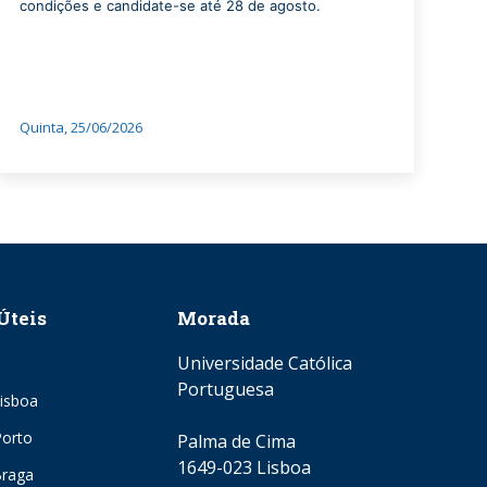
condições e candidate-se até 28 de agosto.
Quinta, 25/06/2026
Úteis
Morada
Universidade Católica
Portuguesa
isboa
orto
Palma de Cima
1649-023 Lisboa
Braga