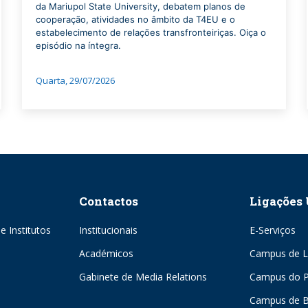
da Mariupol State University, debatem planos de
cooperação, atividades no âmbito da T4EU e o
estabelecimento de relações transfronteiriças. Oiça o
episódio na íntegra.
Quarta, 29/07/2026
Contactos
Ligações 
e Institutos
Institucionais
E-Serviços
Académicos
Campus de L
Gabinete de Media Relations
Campus do P
Campus de 