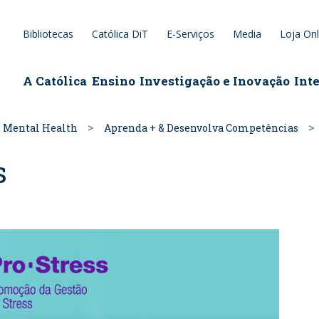
Bibliotecas
Católica DiT
E-Serviços
Media
Loja Onl
epage
A Católica
Ensino
Investigação e Inovação
Int
 Mental Health
Aprenda + & Desenvolva Competências
s