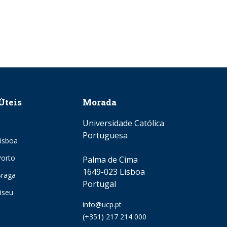
Úteis
Morada
Universidade Católica
Portuguesa
isboa
orto
Palma de Cima
1649-023 Lisboa
Braga
Portugal
iseu
Email
info@ucp.pt
Phone
(+351) 217 214 000