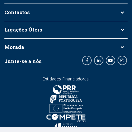
Contactos
Ligações Úteis
Morada
Junte-se a nós
Facebook
LinkedIn
Youtube
Inst
Entidades Financiadoras: