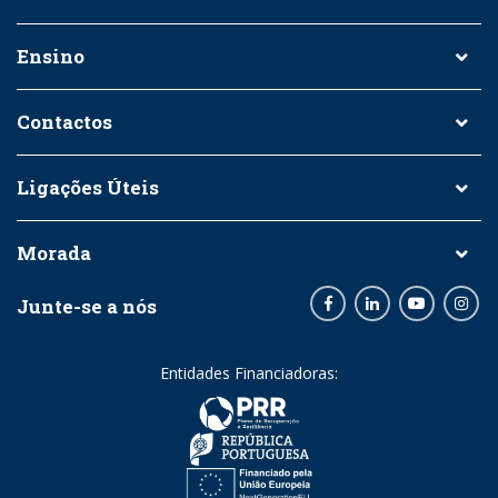
Ensino
Contactos
Ligações Úteis
Morada
Junte-se a nós
Facebook
LinkedIn
Youtube
Inst
Entidades Financiadoras: