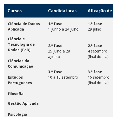
Cursos
Cursos
Candidaturas
Afixação de R
Ciência de Dados
1.ª fase
1.ª fase
Aplicada
1 junho a 24 julho
29 julho
Ciência e
Tecnologia de
2.ª fase
2.ª fase
Dados (EaD)
25 julho a 28
4 setembro
agosto
(final do dia)
Ciências da
Comunicação
3.ª fase
3.ª fase
Estudos
10 a 15 setembro
16 setembro
Portugueses
(final do dia)
Filosofia
Gestão Aplicada
Psicologia