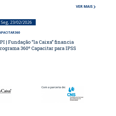
VER MAIS
arrow_forward_ios
Seg, 23/02/2026
APACITAR360
PI | Fundação “la Caixa” financia
rograma 360º Capacitar para IPSS