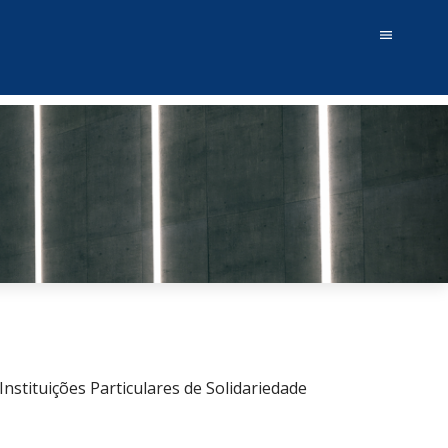
menu
nstituições Particulares de Solidariedade